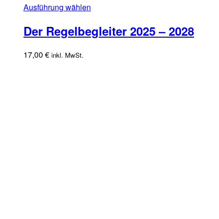
Dieses
Ausführung wählen
Produkt
Der Regelbegleiter 2025 – 2028
weist
mehrere
Varianten
17,00
€
inkl. MwSt.
auf.
Die
Optionen
können
auf
der
Produktseite
gewählt
werden